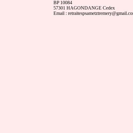
BP 10084
57301 HAGONDANGE Cedex
Email : retraitespsametztremery@gmail.c